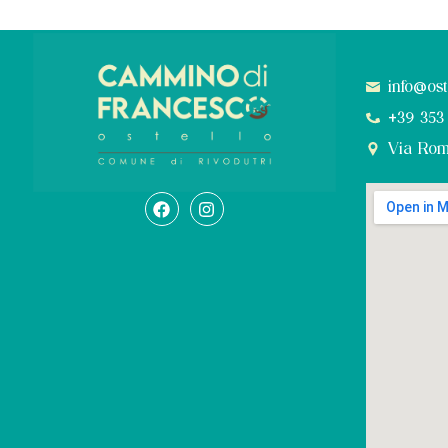
info@os
+39 353
Via Rom