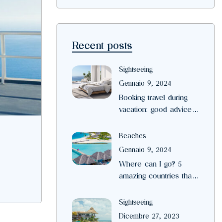
Recent posts
Sightseeing
Gennaio 9, 2024
Booking travel during
vacation: good advice
for the private villa
Beaches
Gennaio 9, 2024
Where can I go? 5
amazing countries that
open right now
Sightseeing
Dicembre 27, 2023