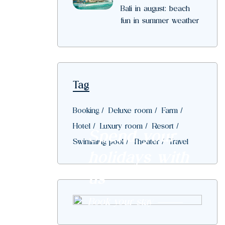
Bali in august: beach
fun in summer weather
Tag
Booking
Deluxe room
Farm
Hotel
Luxury room
Resort
Spend your
Swimming pool
Theater
Travel
holidays with
us
Book your stay